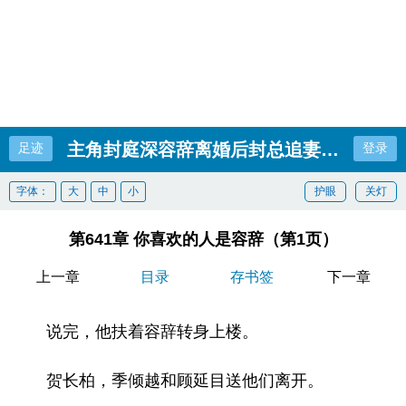
主角封庭深容辞离婚后封总追妻跪碎了膝
足迹
登录
字体：
大
中
小
护眼
关灯
第641章 你喜欢的人是容辞（第1页）
上一章
目录
存书签
下一章
说完，他扶着容辞转身上楼。
贺长柏，季倾越和顾延目送他们离开。