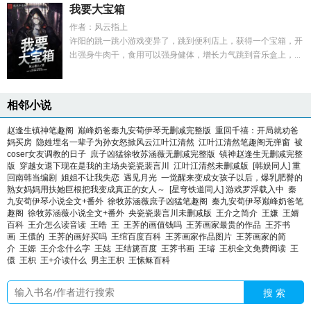
我要大宝箱
作者：风云指上
许阳的跳一跳小游戏变异了，跳到便利店上，获得一个宝箱，开
出强身牛肉干，食用可以强身健体，增长力气跳到音乐盒上，...
相邻小说
赵逢生镇神笔趣阁
巅峰奶爸秦九安荀伊琴无删减完整版
重回千禧：开局就劝爸
妈买房
隐姓埋名一辈子为孙女怒掀风云江叶江清然
江叶江清然笔趣阁无弹窗
被
coser女友调教的日子
庶子凶猛徐牧苏涵薇无删减完整版
镇神赵逢生无删减完整
版
穿越女退下现在是我的主场央瓷瓷裴言川
江叶江清然未删减版
[韩娱同人] 重
回南韩当编剧
姐姐不让我失恋
遇见月光
一觉醒来变成女孩子以后，爆乳肥臀的
熟女妈妈用扶她巨根把我变成真正的女人～
[星穹铁道同人] 游戏罗浮载入中
秦
九安荀伊琴小说全文+番外
徐牧苏涵薇庶子凶猛笔趣阁
秦九安荀伊琴巅峰奶爸笔
趣阁
徐牧苏涵薇小说全文+番外
央瓷瓷裴言川未删减版
王介之简介
王嫌
王婿
百科
王介怎么读音读
王晧
王
王荠的画值钱吗
王荠画家最贵的作品
王芥书
画
王儇的
王荠的画好买吗
王绾百度百科
王荠画家作品图片
王荠画家的简
介
王嫄
王介念什么字
王娡
王结篪百度
王荠书画
王璿
王枳全文免费阅读
王
儇
王枳
王+介读什么
男主王枳
王愫稣百科
搜 索