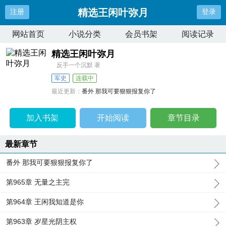
精选王闲叶弥月
注册
登录
网站首页
小说分类
会员书架
阅读记录
精选王闲叶弥月
反手一个沉默 著
军史
连载中
最近更新：
番外 那我可要狠狠报复你了
更新时间：
2026-07-13 23:42:26
加入书架
开始阅读
章节目录
最新章节
番外 那我可要狠狠报复你了
第965章 无量之主完
第964章 王闲我知道是你
第963章 岁星光阴主权