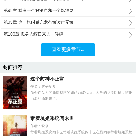
第98章 我有一个好消息和一个坏消息
第99章 这一枪叫做亢龙有悔读作无悔
第100章 孤身入蛟口来去一轻鸥
查看更多章节...
封面推荐
这个封神不正常
作者：逆子多多
简介你以为的商周魅惑的妲己西岐伐商。孟尝的商周卧槽，谁把
山海经捅出来了。...
带着坑姐系统闯末世
作者：爱杀
带着坑姐系统闯末世带着坑姐系统闯末世在线阅读带着坑姐系统