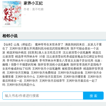
家养小王妃
作者：葱不吃糖
...
相邻小说
【仙侠】山鬼（师徒恋）
魔神哥哥在末世杀穿了
满级亲妈回来后，反派儿子重
生了
王闲叶弥月重生开局遇到高冷校花武馆按摩结局
我不可能会喜欢一个反
派
精选宋钱许桃花
[综英美] 路人女主吃瓜日常
沈云凌清雪小说笔趣阁
精选沈
云凌清雪
精选李书萍林永年
讨债
沈云凌清雪全民养成提前氪金百亿绑定女帝结
局
李书萍林永年小说笔趣阁
李书萍林永年重生八零老太太抛子弃女结局
虫族：
癫哦！强娶个不懂爱的军雌
陈怀安李清然小说笔趣阁
陈怀安李清然不是我电子
女友咋修成剑仙了结局
王闲叶弥月小说笔趣阁
被权贵轮番精养
精选陈怀安李清
然
王闲叶弥月完整版
王闲叶弥月免费阅读
王闲叶弥月短剧全集
王闲叶弥月全
集哪里看
王闲叶弥月什么
王闲叶弥月百度百科
王闲叶弥月哪里看
王闲叶弥月
最后和谁在一起
王闲叶弥月
王闲叶弥月后续章节
王闲叶弥月最后在一起了
吗
王闲叶弥月结局是什么
搜 索