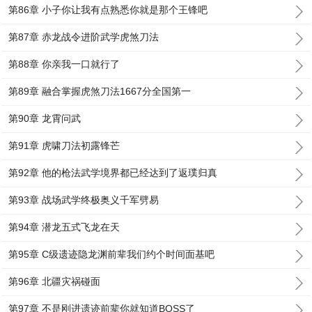
第86章 小子你让我有点熟悉你就是那个王锋吧
第87章 赤龙战令进阶武学虎煞刀法
第88章 你亲我一口就行了
第89章 融合掌握虎煞刀法1667分全国第一
第90章 龙霄问武
第91章 虎啸刀法初露锋芒
第92章 他的枪法武学境界都已经达到了返璞归真
第93章 战场武学终极奥义千军劈易
第94章 潜龙五式飞龙在天
第95章 C级遗迹隐龙渊前辈我们约个时间面基吧
第96章 北疆灾祸碰面
第97章 不是刚进遗迹前辈你就知道BOSS了