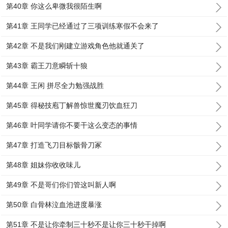
第40章 你这么卑微我很陌生啊
第41章 王同学已经通过了三项训练寒假不会来了
第42章 不是我们刚建立游戏角色他就通关了
第43章 霸王刀意瞬斩十狼
第44章 王闲 拼尽全力勉强战胜
第45章 得秘技庖丁解兽惊世魔刃饮血狂刀
第46章 叶同学请你不要干这么变态的事情
第47章 打造飞刀目标骸骨刀冢
第48章 姐妹你收收味儿
第49章 不是哥们你们管这叫新人啊
第50章 白骨林泣血池进度暴涨
第51章 不是让你牵制三十秒不是让你三十秒干掉啊