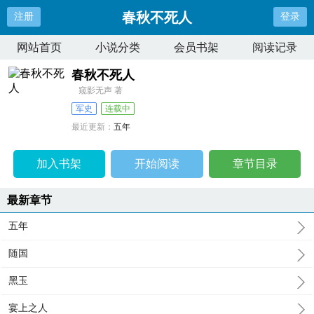
春秋不死人
注册
登录
网站首页
小说分类
会员书架
阅读记录
春秋不死人
窥影无声 著
军史
连载中
最近更新：
五年
更新时间：
2026-07-07 23:57:01
加入书架
开始阅读
章节目录
最新章节
五年
随国
黑玉
宴上之人