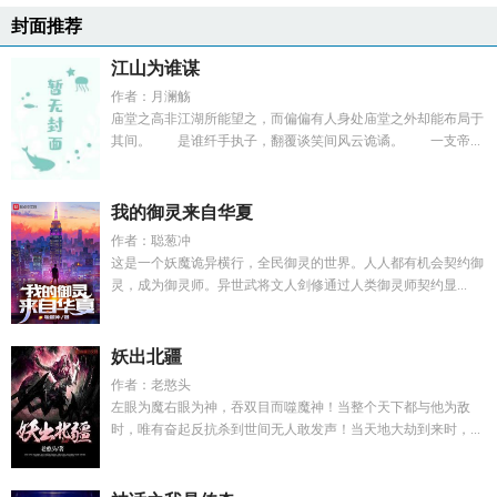
封面推荐
江山为谁谋
作者：月澜觞
庙堂之高非江湖所能望之，而偏偏有人身处庙堂之外却能布局于
其间。 是谁纤手执子，翻覆谈笑间风云诡谲。 一支帝...
我的御灵来自华夏
作者：聪葱冲
这是一个妖魔诡异横行，全民御灵的世界。人人都有机会契约御
灵，成为御灵师。异世武将文人剑修通过人类御灵师契约显...
妖出北疆
作者：老憨头
左眼为魔右眼为神，吞双目而噬魔神！当整个天下都与他为敌
时，唯有奋起反抗杀到世间无人敢发声！当天地大劫到来时，...