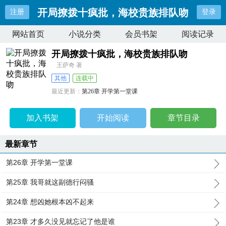
开局撩拨十疯批，海校贵族排队吻
注册
登录
网站首页
小说分类
会员书架
阅读记录
开局撩拨十疯批，海校贵族排队吻
王萨奇 著
其他
连载中
最近更新：
第26章 开学第一堂课
更新时间：
2026-07-15 03:21:22
加入书架
开始阅读
章节目录
最新章节
第26章 开学第一堂课
第25章 我哥就这副德行闷骚
第24章 想凶她根本凶不起来
第23章 才多久没见就忘记了他是谁