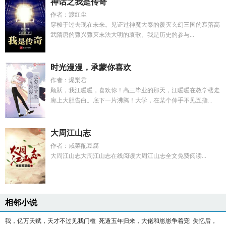
神话之我是传奇
作者：渡红尘
穿梭于过去现在未来。见证过神魔大秦的覆灭玄幻三国的衰落高
武隋唐的骤兴骤灭末法大明的哀歌。我是历史的参与...
时光漫漫，承蒙你喜欢
作者：爆梨君
顾跃，我江暖暖，喜欢你！高三毕业的那天，江暖暖在教学楼走
廊上大胆告白。底下一片沸腾！大学，在某个伸手不见五指...
大周江山志
作者：咸菜配豆腐
大周江山志大周江山志在线阅读大周江山志全文免费阅读...
相邻小说
我，亿万天赋，天才不过见我门槛
死遁五年归来，大佬和崽崽争着宠
失忆后，