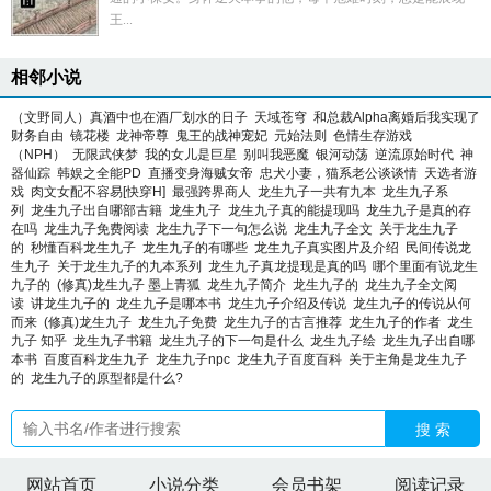
王...
相邻小说
（文野同人）真酒中也在酒厂划水的日子
天域苍穹
和总裁Alpha离婚后我实现了
财务自由
镜花楼
龙神帝尊
鬼王的战神宠妃
元始法则
色情生存游戏
（NPH）
无限武侠梦
我的女儿是巨星
别叫我恶魔
银河动荡
逆流原始时代
神
器仙踪
韩娱之全能PD
直播变身海贼女帝
忠犬小妻，猫系老公谈谈情
天选者游
戏
肉文女配不容易[快穿H]
最强跨界商人
龙生九子一共有九本
龙生九子系
列
龙生九子出自哪部古籍
龙生九子
龙生九子真的能提现吗
龙生九子是真的存
在吗
龙生九子免费阅读
龙生九子下一句怎么说
龙生九子全文
关于龙生九子
的
秒懂百科龙生九子
龙生九子的有哪些
龙生九子真实图片及介绍
民间传说龙
生九子
关于龙生九子的九本系列
龙生九子真龙提现是真的吗
哪个里面有说龙生
九子的
(修真)龙生九子 墨上青狐
龙生九子简介
龙生九子的
龙生九子全文阅
读
讲龙生九子的
龙生九子是哪本书
龙生九子介绍及传说
龙生九子的传说从何
而来
(修真)龙生九子
龙生九子免费
龙生九子的古言推荐
龙生九子的作者
龙生
九子 知乎
龙生九子书籍
龙生九子的下一句是什么
龙生九子绘
龙生九子出自哪
本书
百度百科龙生九子
龙生九子npc
龙生九子百度百科
关于主角是龙生九子
的
龙生九子的原型都是什么?
搜 索
网站首页
小说分类
会员书架
阅读记录