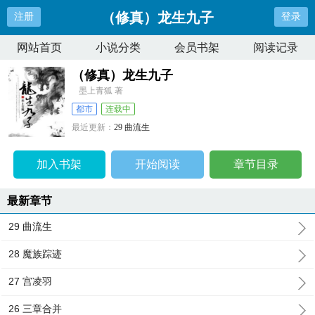
（修真）龙生九子
注册
登录
网站首页
小说分类
会员书架
阅读记录
（修真）龙生九子
墨上青狐 著
都市
连载中
最近更新：
29 曲流生
更新时间：
2025-07-14 15:58:36
加入书架
开始阅读
章节目录
最新章节
29 曲流生
28 魔族踪迹
27 宫凌羽
26 三章合并