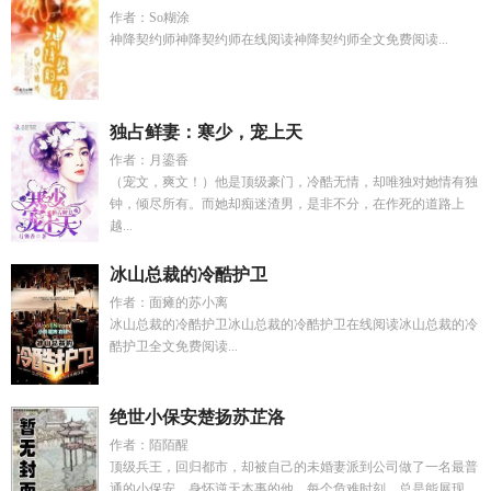
作者：So糊涂
神降契约师神降契约师在线阅读神降契约师全文免费阅读...
独占鲜妻：寒少，宠上天
作者：月鎏香
（宠文，爽文！）他是顶级豪门，冷酷无情，却唯独对她情有独
钟，倾尽所有。而她却痴迷渣男，是非不分，在作死的道路上
越...
冰山总裁的冷酷护卫
作者：面瘫的苏小离
冰山总裁的冷酷护卫冰山总裁的冷酷护卫在线阅读冰山总裁的冷
酷护卫全文免费阅读...
绝世小保安楚扬苏芷洛
作者：陌陌醒
顶级兵王，回归都市，却被自己的未婚妻派到公司做了一名最普
通的小保安。身怀逆天本事的他，每个危难时刻，总是能展现