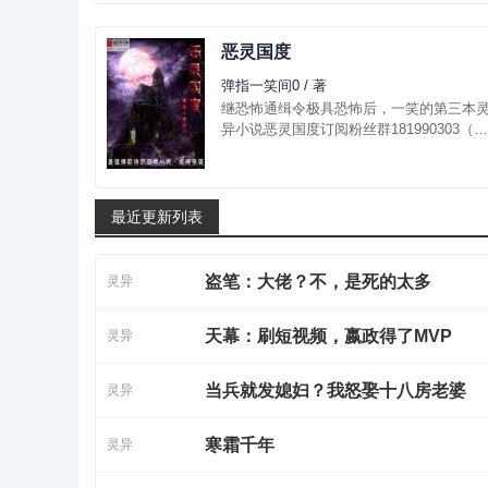
险途中，我见过了太多太多离奇诡异...
恶灵国度
弹指一笑间0 / 著
继恐怖通缉令极具恐怖后，一笑的第三本
异小说恶灵国度订阅粉丝群181990303（全
订截图）夏天骐所在的公司，是一家在试
期时，就可以得到月...
最近更新列表
盗笔：大佬？不，是死的太多
灵异
天幕：刷短视频，嬴政得了MVP
灵异
当兵就发媳妇？我怒娶十八房老婆
灵异
寒霜千年
灵异