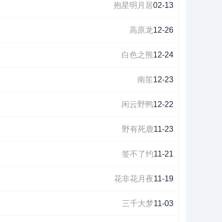
抱星明月居
02-13
高原龙
12-26
白色之熊
12-24
南笙
12-23
闲云野鸭
12-22
野有死鹿
11-23
签不了约
11-21
花非花月夜
11-19
三千大梦
11-03