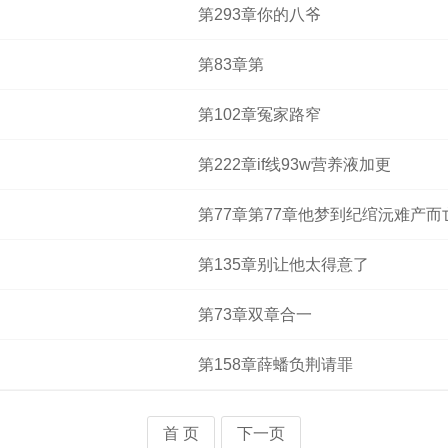
第293章你的八爷
第83章第
第102章冤家路窄
第222章if线93w营养液加更
第77章第77章他梦到纪绾沅难产而
第135章别让他太得意了
第73章双章合一
第158章薛蟠负荆请罪
首 页
下一页