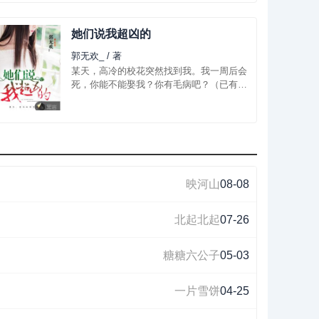
中俄边境的察哈彦岛，新疆南部...
她们说我超凶的
郭无欢_ / 著
某天，高冷的校花突然找到我。我一周后会
死，你能不能娶我？你有毛病吧？（已有完
本老书我从水中来，超好看的。）...
映河山
08-08
北起北起
07-26
糖糖六公子
05-03
一片雪饼
04-25