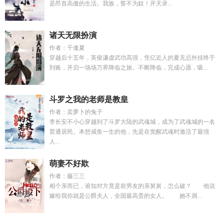
是昂首高傲的生活。我族，誓不为奴！开天录...
诸天无限扮演
作者：千逢夏
穿越后十五年，英俊谦虚武功高强，凭亿近人的夏无忌外挂终于
到账，开启一场场万界降临之旅。不断降临，完成心愿，吸...
斗罗之我的老师是教皇
作者：卖萝卜的兔子
李长安不小心穿越到了斗罗大陆的武魂城，成为了武魂城的一名
普通居民。本想咸鱼一生的他，先是在觉醒武魂时激活了最强
人...
萌妻不好欺
作者：藤三三
相个亲而已，谁知对方竟是前男友的亲舅舅，怎么破？ 他说
嫁给我你就是公爵夫人，全国最高贵的女人。 她不屑...