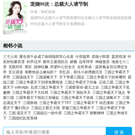
宠婚99次：总裁大人请节制
作者：灿烂如初
宠婚99次总裁大人请节制宠婚99次总裁大人请节制在线阅读宠婚
99次总裁大人请节制全文免费阅读...
相邻小说
三寸人间
重生假千金成了病弱指挥官心尖宠
今世猛男
卖报小郎君
盖世双谐
叶
辰孙怡夏若雪
剑卒过河
都市之最强狂兵
娇瘾
边军悍卒
神秘复苏
地煞七十二
变
无限列车
禁区
战神狂飙
乔梁叶心仪全文
全民养成：提前氪金百亿绑定女
帝
玄尘道途
谁教他这么修仙的？
失忆后，前任小叔诱她沉沦
三国之争霸天下
罗昂
三国谋战天下
三国谋略天下
天下争霸三国志
三国之争霸天下的有哪些
霸
战三国
三国之争霸天下刘璟免费阅读
三国之争霸天下刘备
正统三国
三国之争
霸天下 vxfhvfgfc
乱世三国之争霸天下
三国群英传-霸王之业
三国之争霸天下笔
趣阁
三国之争霸天下大结局
三国之争霸天下 我欲齐天
三国之争霸天下顶点
争
霸三国
三国争霸天下我在江东崛起
三国之争霸天下游戏
三国之谋略天下
三国
志谋定天下
三国群雄
三国之争霸天下TXT
三国之争霸天下 动态漫画
三国之争
霸天下 魔幻四少
三国志之霸王大陆
穿越三国之争霸天下
三国之争霸天下张
凡
三国 谋定天下
三国战记一统中原
三国之争霸天下 斩断镣铐
三国之争雄天
下
三国战纪乱世英雄
搜 索